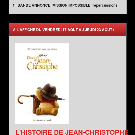
‹
MISSION IMPOSSIBLE: répercussions
À L'AFFICHE DU VENDREDI 17 AOÛT AU JEUDI 23 AOÛT :
L'HISTOIRE DE JEAN-CHRISTOPHE